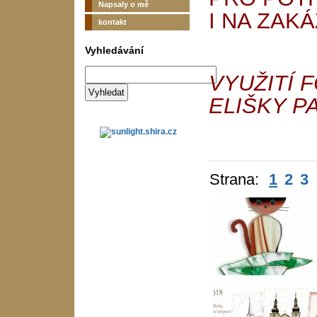
Napsaly o mě
I NA ZAKÁ
kontakt
Vyhledávání
VYUŽITÍ 
ELIŠKY P
Strana:
1
2
3