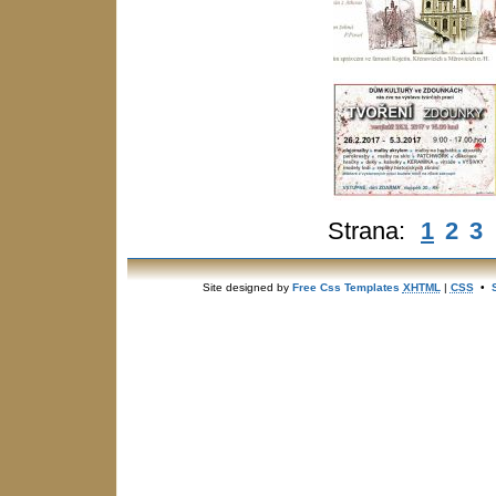
Strana:
1
2
3
Site designed by
Free Css Templates
XHTML
|
CSS
•