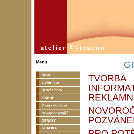
atelier Výtvarno
Menu
G
TVORBA
Úvod
atelier-foto
INFORMAT
Hedvábí foto
REKLAMNÍ
E-SHOP
Vitráže do olova
NOVOROČ
Renovace vitráží
POZVÁNE
OBRAZY
GRAFIKA
PRO POTŘ